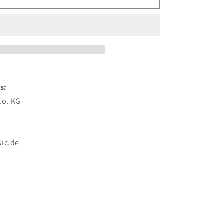
Max
Herre
-
Athen
Ltd.
Deluxe
-
Vinyl
s:
Boxset
Co. KG
ic.de