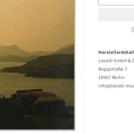
Max
Herre
-
Athen
Ltd.
Deluxe
-
Vinyl
Herstellerdetail
Boxset
Lesedi GmbH & 
Boppstraße 7
10967 Berlin
info@lesedi-mus