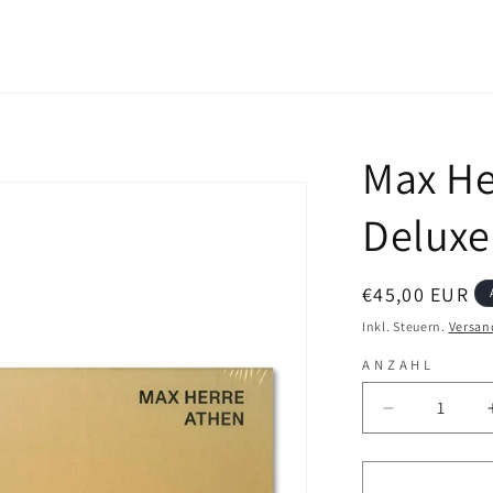
Max He
Deluxe 
Normaler
€45,00 EUR
Preis
Inkl. Steuern.
Versan
ANZAHL
Verringere
die
Menge
für