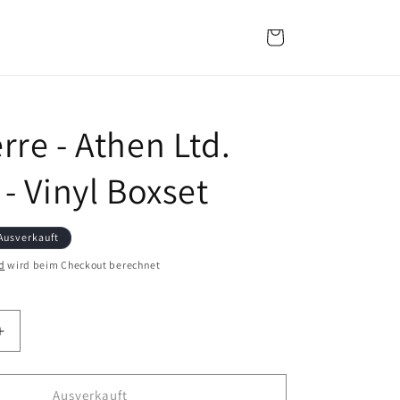
Warenkorb
rre - Athen Ltd.
- Vinyl Boxset
Ausverkauft
d
wird beim Checkout berechnet
Erhöhe
die
Menge
für
Ausverkauft